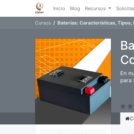
Inicio
Blog
Recursos
Solicita
Cursos
Baterías: Características, Tipo
Ba
Co
En nu
para 
C