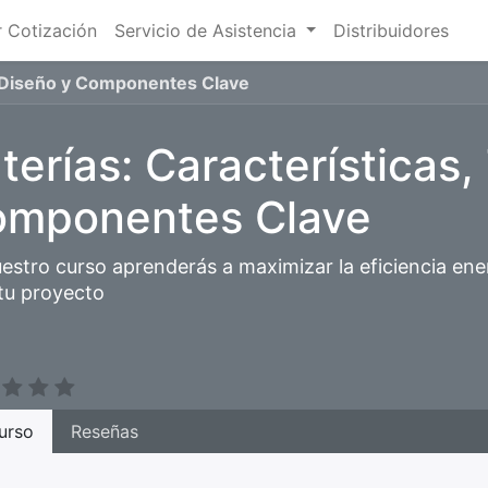
r Cotización
Servicio de Asistencia
Distribuidores
s, Diseño y Componentes Clave
terías: Características,
mponentes Clave
estro curso aprenderás a maximizar la eficiencia energ
tu proyecto
urso
Reseñas