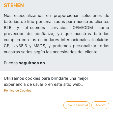
STEHEN
Nos especializamos en proporcionar soluciones de
baterías de litio personalizadas para nuestros clientes
B2B y ofrecemos servicios OEM/ODM como
proveedor de confianza, ya que nuestras baterías
cumplen con los estándares internacionales, incluidos
CE, UN38.3 y MSDS, y podemos personalizar todas
nuestras series según las necesidades del cliente.
Puedes
seguirnos en
Utilizamos cookies para brindarle una mejor
experiencia de usuario en este sitio web..
Contacte
con nosotros
Política de Cookies
En
Estados Unidos:
Solo lo esencial
Acepto
1900 N Bayshore Dr, Suite 1A #136-4092, Miami FL