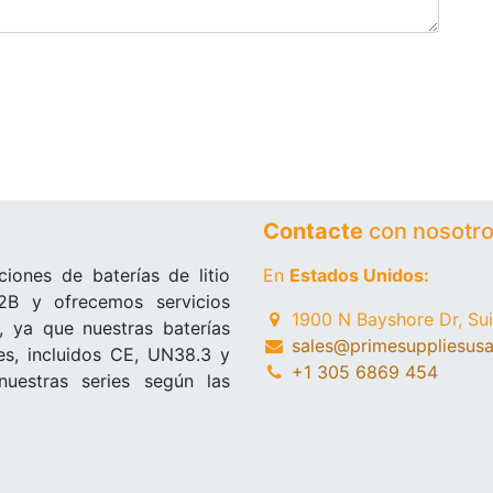
Contacte
con nosotr
iones de baterías de litio
En
Estados Unidos:
B2B y ofrecemos servicios
1900 N Bayshore Dr, Su
ya que nuestras baterías
sales@primesuppliesus
es, incluidos CE, UN38.3 y
+1 305 6869 454
uestras series según las