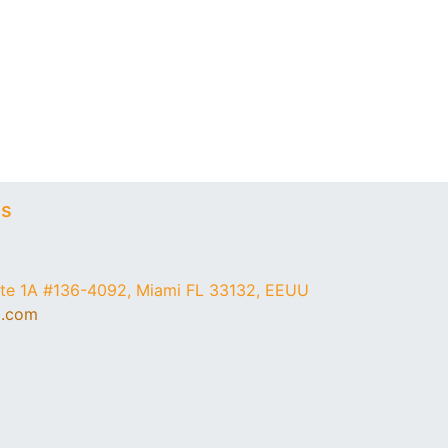
os
ite 1A #136-4092, Miami FL 33132, EEUU
a.com